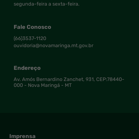
segunda-feira a sexta-feira.
Unidade básica de saúde - brianorte
(66)98407-8182
Fale Conosco
Unidade básica de saúde - laércio pereira
de olive…
(66)3537-1120
(66)98101-5161
ouvidoria@novamaringa.mt.gov.br
Endereço
Av. Amós Bernardino Zanchet, 931, CEP:78440-
000 - Nova Maringá - MT
Imprensa
Seção do Rodapé e Contato