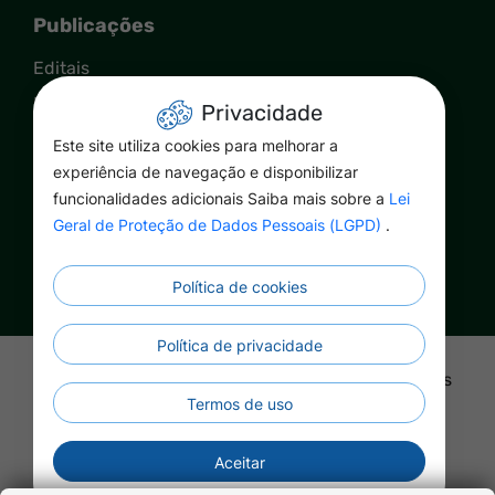
Publicações
Editais
Publicações
Privacidade
Contato
Este site utiliza cookies para melhorar a
experiência de navegação e disponibilizar
Fale Conosco
funcionalidades adicionais Saiba mais sobre a
Lei
Ouvidoria
Geral de Proteção de Dados Pessoais (LGPD)
.
Política de cookies
Política de privacidade
©2026 - Prefeitura de Nova Maringá - MT - Todos
os direitos reservados
Termos de uso
Aceitar