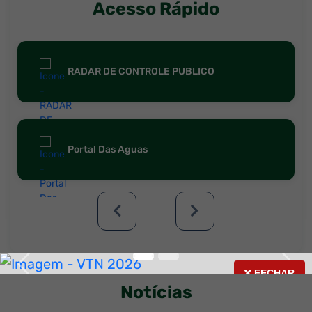
site
Acesso Rápido
principal
RADAR DE CONTROLE PUBLICO
Portal Das Aguas
Anterior
Próx
Seção Notícias
Anterior
Pró
FECHAR
FECHAR
Notícias